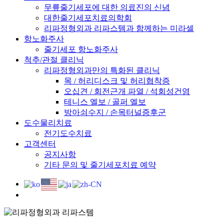
무릎줄기세포에 대한 의료진의 신념
대한줄기세포치료의학회
리파정형외과 리파스템과 함께하는 미라셀
항노화주사
줄기세포 항노화주사
척추/관절 클리닉
리파정형외과만의 특화된 클리닉
목 / 허리디스크 및 허리협착증
오십견 / 회전근개 파열 / 석회성건염
테니스 엘보 / 골퍼 엘보
방아쇠수지 / 손목터널증후군
도수물리치료
전기도수치료
고객센터
공지사항
기타 문의 및 줄기세포치료 예약
search