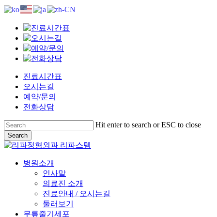
Skip
to
main
content
진료시간표
오시는길
예약/문의
전화상담
Hit enter to search or ESC to close
Search
Close
Search
search
Menu
병원소개
인사말
의료진 소개
진료안내 / 오시는길
둘러보기
무릎줄기세포