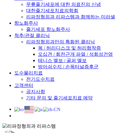
무릎줄기세포에 대한 의료진의 신념
대한줄기세포치료의학회
리파정형외과 리파스템과 함께하는 미라셀
항노화주사
줄기세포 항노화주사
척추/관절 클리닉
리파정형외과만의 특화된 클리닉
목 / 허리디스크 및 허리협착증
오십견 / 회전근개 파열 / 석회성건염
테니스 엘보 / 골퍼 엘보
방아쇠수지 / 손목터널증후군
도수물리치료
전기도수치료
고객센터
공지사항
기타 문의 및 줄기세포치료 예약
search