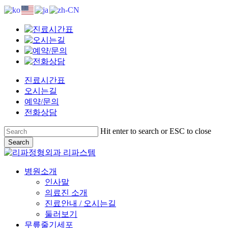
Skip
to
main
content
진료시간표
오시는길
예약/문의
전화상담
Hit enter to search or ESC to close
Search
Close
Search
search
Menu
병원소개
인사말
의료진 소개
진료안내 / 오시는길
둘러보기
무릎줄기세포